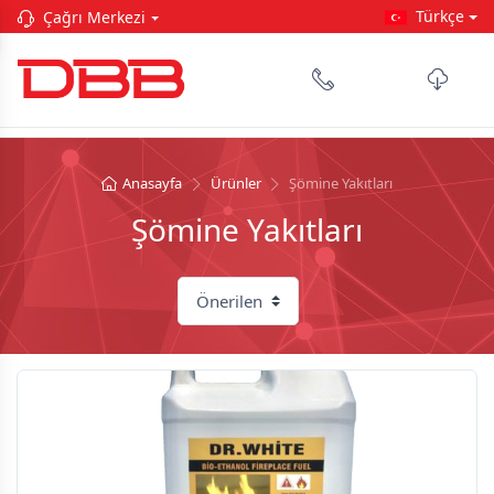
Türkçe
Çağrı Merkezi
Anasayfa
Ürünler
Şömine Yakıtları
Şömine Yakıtları