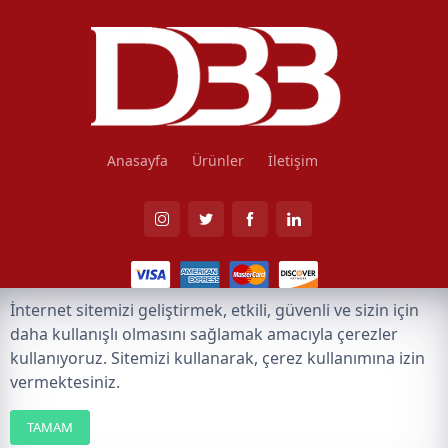
Anasayfa
Ürünler
İletişim
İnternet sitemizi geliştirmek, etkili, güvenli ve sizin için
©2026, Tüm Hakları DBB Mühendislik Elektrik Taahhüt İnşaat Ticaret
daha kullanışlı olmasını sağlamak amacıyla çerezler
Limited Şirketi aittir.
Tasarım ve Yazılım:
AMERKEZ WEB Tasarım Yazılım ve
kullanıyoruz. Sitemizi kullanarak, çerez kullanımına izin
Teknoloji
vermektesiniz.
TAMAM
Filtreler
Menü