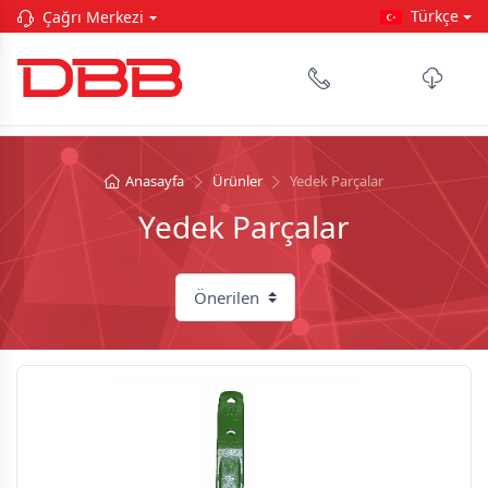
Türkçe
Çağrı Merkezi
Anasayfa
Ürünler
Yedek Parçalar
Yedek Parçalar