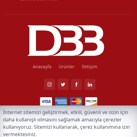
Anasayfa
Ürünler
İletişim
İnternet sitemizi geliştirmek, etkili, güvenli ve sizin için
©2026, Tüm Hakları DBB Mühendislik Elektrik Taahhüt İnşaat Ticaret
daha kullanışlı olmasını sağlamak amacıyla çerezler
Limited Şirketi aittir.
Tasarım ve Yazılım:
AMERKEZ WEB Tasarım Yazılım ve
kullanıyoruz. Sitemizi kullanarak, çerez kullanımına izin
Teknoloji
vermektesiniz.