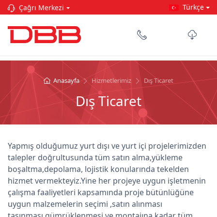
Türkçe
Çağrı Merkezi
Anasayfa
Hizmetlerimiz
Dış Ticaret
Dış Ticaret
Yapmış olduğumuz yurt dışı ve yurt içi projelerimizden
talepler doğrultusunda tüm satın alma,yükleme
boşaltma,depolama, lojistik konularında tekelden
hizmet vermekteyiz.Yine her projeye uygun işletmenin
çalışma faaliyetleri kapsamında proje bütünlüğüne
uygun malzemelerin seçimi ,satın alınması
taşınması,gümrüklenmesi ve montajına kadar tüm